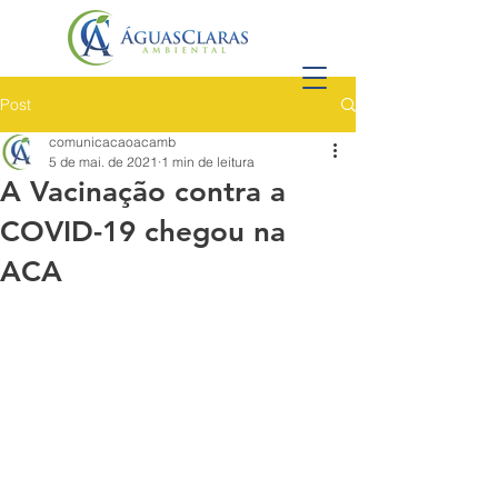
Post
comunicacaoacamb
5 de mai. de 2021
1 min de leitura
A Vacinação contra a
COVID-19 chegou na
ACA