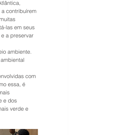
lântica, 
 a contribuírem 
muitas 
á-las em seus 
 e a preservar 
io ambiente. 
 ambiental 
envolvidas com 
mo essa, é 
mais 
e e dos 
ais verde e 