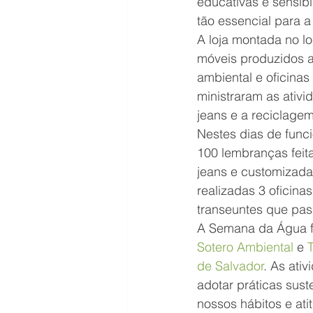
educativas e sensibi
tão essencial para a
A loja montada no l
móveis produzidos a 
ambiental e oficinas
ministraram as ativ
jeans e a reciclagem
Nestes dias de func
100 lembranças feita
jeans e customizada
realizadas 3 oficina
transeuntes que pa
A Semana da Água fo
Sotero Ambiental
 e 
de Salvador
. As ati
adotar práticas sust
nossos hábitos e at