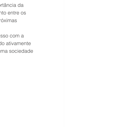
rtância da 
to entre os 
róximas 
isso com a 
do ativamente 
uma sociedade 