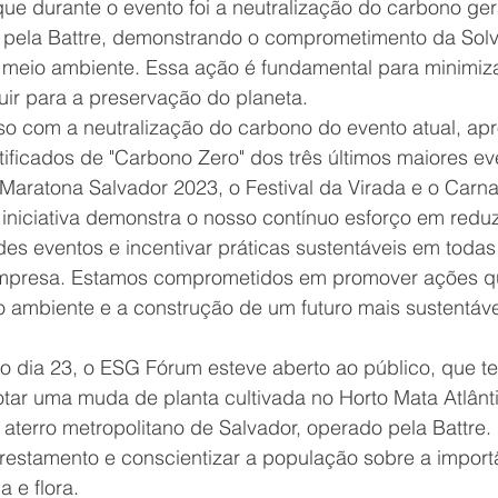
e durante o evento foi a neutralização do carbono ger
s pela Battre, demonstrando o comprometimento da Solv
o meio ambiente. Essa ação é fundamental para minimiz
uir para a preservação do planeta.
 com a neutralização do carbono do evento atual, apr
tificados de "Carbono Zero" dos três últimos maiores ev
 Maratona Salvador 2023, o Festival da Virada e o Carn
 iniciativa demonstra o nosso contínuo esforço em redu
es eventos e incentivar práticas sustentáveis em todas
mpresa. Estamos comprometidos em promover ações qu
 ambiente e a construção de um futuro mais sustentáve
o dia 23, o ESG Fórum esteve aberto ao público, que te
tar uma muda de planta cultivada no Horto Mata Atlânti
 aterro metropolitano de Salvador, operado pela Battre. E
lorestamento e conscientizar a população sobre a import
 e flora.