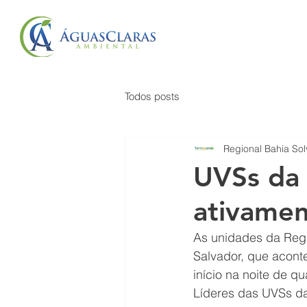
QUEM SOMOS
SERVIÇ
Todos posts
Regional Bahia Sol
UVSs da 
ativame
As unidades da Regi
Salvador, que acont
início na noite de q
Líderes das UVSs da 