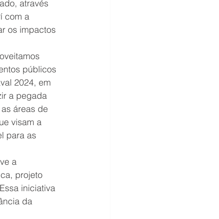
ado, através 
í com a 
ar os impactos 
oveitamos 
entos públicos 
aval 2024, em 
zir a pegada 
 as áreas de 
e visam a 
l para as 
ve a 
ca, projeto 
ssa iniciativa 
ância da 