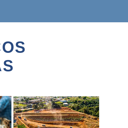
ÇOS
AS