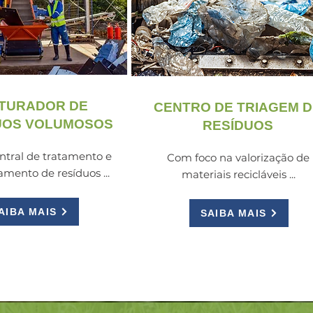
ITURADOR DE
CENTRO DE TRIAGEM D
UOS VOLUMOSOS
RESÍDUOS
tral de tratamento e
Com foco na valorização de
amento de resíduos ...
materiais recicláveis ...
AIBA MAIS
SAIBA MAIS