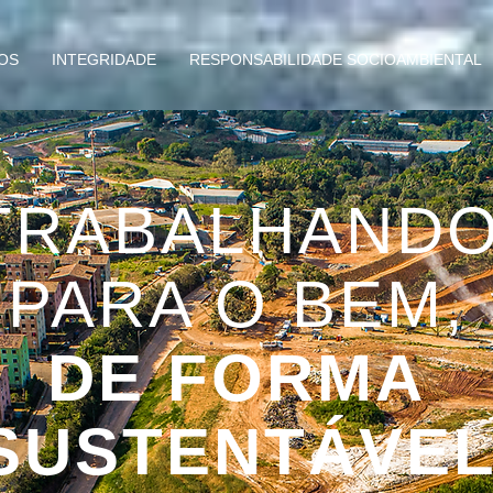
OS
INTEGRIDADE
RESPONSABILIDADE SOCIOAMBIENTAL
TRABALHAND
PARA O BEM,
DE FORMA
SUSTENTÁVE