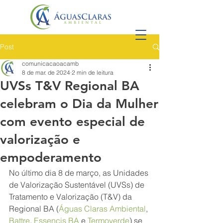
Post
comunicacaoacamb
8 de mar. de 2024
2 min de leitura
UVSs T&V Regional BA
celebram o Dia da Mulher
com evento especial de
valorização e
empoderamento
No último dia 8 de março, as Unidades 
de Valorização Sustentável (UVSs) de 
Tratamento e Valorização (T&V) da 
Regional BA (
Águas Claras Ambiental
, 
Battre
, 
Essencis BA
 e 
Termoverde
) se 